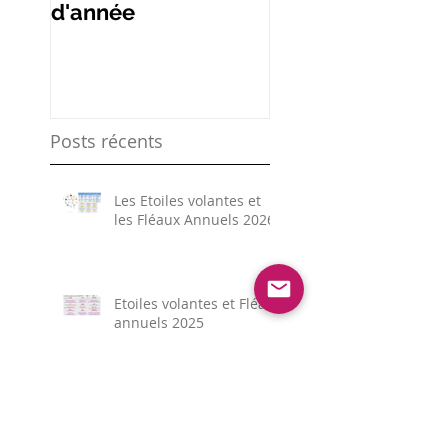
d'année
étoiles volantes
Posts récents
Les Etoiles volantes et
les Fléaux Annuels 2026
Etoiles volantes et Fléaux
annuels 2025
Préparer 2025 - Nouveau
!