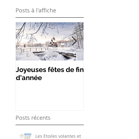
Posts à l'affiche
Joyeuses fêtes de fin
Les remèdes de
d'année
étoiles volantes
Posts récents
Les Etoiles volantes et