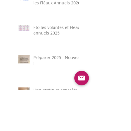
les Fléaux Annuels 2026
Etoiles volantes et Fléaux
annuels 2025
Préparer 2025 - Nouveau
!
Une pratique concrète
du Feng Shui grâce à
nos immersions chez le
client
Numérologie et Création
d'Entreprise