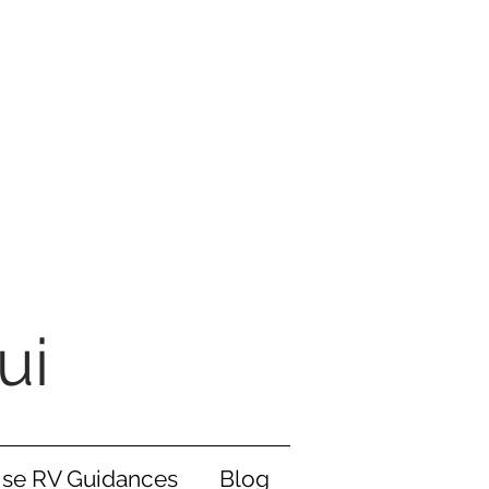
ui
ise RV Guidances
Blog