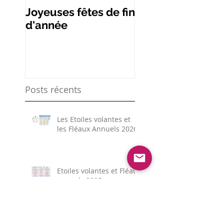
Joyeuses fêtes de fin
Les remèdes de
d'année
étoiles volantes
Posts récents
Les Etoiles volantes et
les Fléaux Annuels 2026
Etoiles volantes et Fléaux
annuels 2025
Préparer 2025 - Nouveau