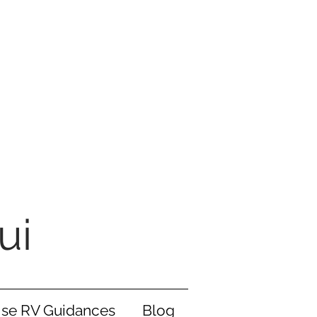
ui
ise RV Guidances
Blog