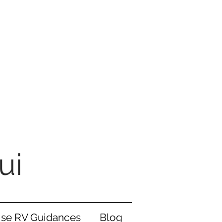
ui
ise RV Guidances
Blog