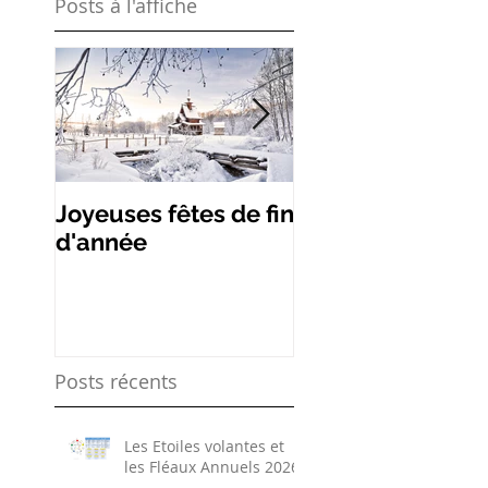
Posts à l'affiche
Joyeuses fêtes de fin
Les remèdes de
d'année
étoiles volantes
Posts récents
Les Etoiles volantes et
les Fléaux Annuels 2026