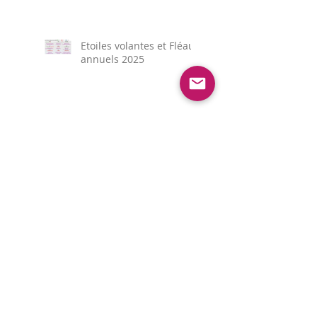
Etoiles volantes et Fléaux
annuels 2025
Préparer 2025 - Nouveau
!
Une pratique concrète
du Feng Shui grâce à
nos immersions chez le
client
Numérologie et Création
d'Entreprise